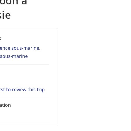
goon à
ie
s
cence sous-marine
,
 sous-marine
rst to review this trip
ation