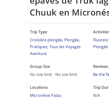
épaves de Truk la
Chuuk en Micronés
Trip Type
Activitie
Croisière plongée
,
Plongée
,
Fluores
Pratiquez
,
Tous les Voyages
Plongée
Aventure
Group Size
Reviews
No size limit
-
No size limit
Be the fi
Locations
Trip Dur
Micronésie Palau
N/A