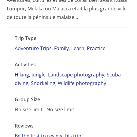
Lumpur, Melaka ou Malacca était la plus grande ville
de toute la péninsule malaise….
Trip Type
Adventure Trips
,
Family
,
Learn
,
Practice
Activities
Hiking
,
Jungle
,
Landscape photography
,
Scuba
diving
,
Snorkeling
,
Wildlife photography
Group Size
No size limit
-
No size limit
Reviews
Be the first to review this trip