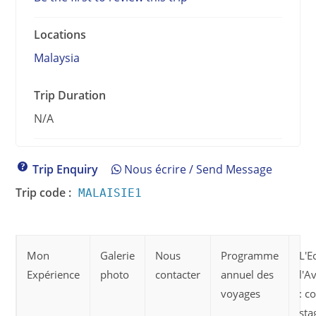
Locations
Malaysia
Trip Duration
N/A
Trip Enquiry
Nous écrire / Send Message
Trip code :
MALAISIE1
Mon
Galerie
Nous
Programme
L'E
Expérience
photo
contacter
annuel des
l'A
voyages
: c
sta