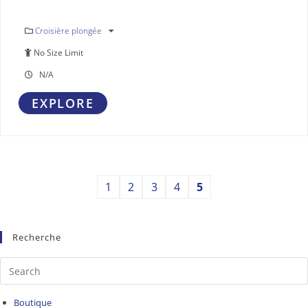
Croisière plongée
No Size Limit
N/A
EXPLORE
1
2
3
4
5
Recherche
Boutique