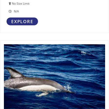
No Size Limit
N/A
EXPLORE